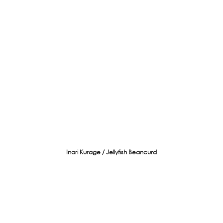
Inari Kurage / Jellyfish Beancurd